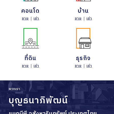
คอนโด
บ้าน
ขาย
|
เช่า
ขาย
|
เช่า
ที่ดิน
ธุรกิจ
ขาย
|
เช่า
ขาย
|
เช่า
พวกเรา
บุญธนาภิพัฒน์
แมคบีพี อสังหาริมทรัพย์ ประเทศไทย