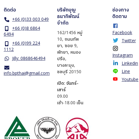
ติดต่อ
บริษัทบุญ
ช่องทาง
ธนาภิพัฒน์
ติดตาม
+66 (0)33 003 049
จำกัด
+66 (0)8 6864
162/1456 หมู่
Facebook
6494
10, ถนนทัพ
Twitter
+66 (0)99 224
ยา, ซอย 9,
1112
พัทยา, หนอง
Instagram
Jilly: 0868646494
ปรือ,
Linkedin
บางละมุง,
Line
ชลบุรี 20150
info.bpthai@gmail.com
Youtube
เปิด: จันทร์-
เสาร์
​09.00
เช้า-18.00 เย็น