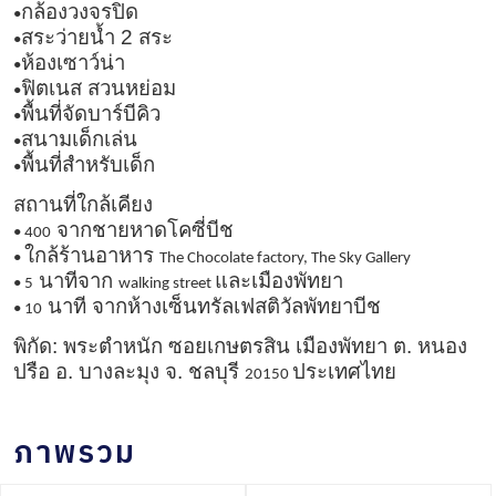
กล้องวงจรปิด
•
สระว่ายน้ำ 2 สระ
•
ห้องเซาว์น่า
•
ฟิตเนส สวนหย่อม
•
พื้นที่จัดบาร์บีคิว
•
สนามเด็กเล่น
•
พื้นที่สำหรับเด็ก
•
สถานที่ใกล้เคียง
จากชายหาดโคซี่บีช
• 400
ใกล้ร้านอาหาร
•
The Chocolate factory, The Sky Gallery
นาทีจาก
และเมืองพัทยา
• 5
walking street
นาที จากห้างเซ็นทรัลเฟสติวัลพัทยาบีช
• 10
พิกัด: พระตำหนัก ซอยเกษตรสิน เมืองพัทยา ต. หนอง
ปรือ อ. บางละมุง จ. ชลบุรี
ประเทศไทย
20150
ภาพรวม