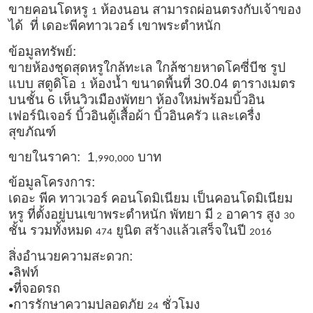
ขายคอนโดหรู
ห้องนอน สามารถผ่อนตรงกับเจ้าของ
1
ได้ ที่ เดอะพีคทาวเวอร์ เขาพระตำหนัก
ข้อมูลทรัพย์:
ขายห้องชุดสุดหรูใกล้ทะเล ใกล้ชายหาดโคซี่บีช รูป
แบบ
สตูดิโอ
ห้องน้ำ ขนาดพื้นที่
30.04
ตารางเมตร
1
บนชั้น
6
เห็นวิวเมืองพัทยา ห้องใหม่พร้อมบิ้วอิน
เฟอร์นิเจอร์ บิ้วอินตู้เสื้อผ้า บิ้วอินครัว และเครื่ง
สุขภัณฑ์
ขายในราคา:
1
บาท
,990,000
ข้อมูลโครงการ:
เดอะ พีค ทาวเวอร์ คอนโดมิเนียม เป็นคอนโดมิเนียม
หรู ที่ตั้งอยู่บนเขาพระตำหนัก พัทยา มี
อาคาร สูง
2
30
ชั้น รวมทั้งหมด
ยูนิต สร้างเเล้วเสร็จในปี
474
2016
สิ่งอำนวยความสะดวก:
ลิฟท์
•
ที่จอดรถ
•
การรักษาความปลอดภัย
ชั่วโมง
•
24