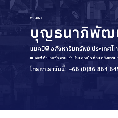
พวกเรา
บุญธนาภิพัฒ
แมคบีพี อสังหาริมทรัพย์ ประเทศไ
แมคบีพี ตัวแทนซื้อ ขาย เช่า บ้าน คอนโด ที่ดิน อสังหาร
โทรหาเราวันนี้:
+66 (0)86 864 64