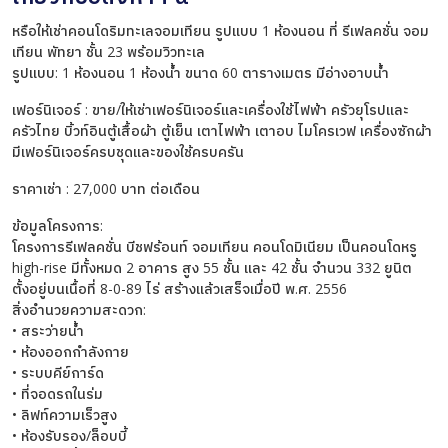
หรือให้เช่าคอนโดริมทะเลจอมเทียน รูปแบบ 1 ห้องนอน ที่ รีเฟลคชั่น จอม
เทียน พัทยา ชั้น 23 พร้อมวิวทะเล
รูปแบบ: 1 ห้องนอน 1 ห้องน้ำ ขนาด 60 ตารางเมตร มีอ่างอาบน้ำ
เฟอร์นิเจอร์ : ขาย/ให้เช่าเฟอร์นิเจอร์และเครื่องใช้ไฟฟ้า ครัวยุโรปและ
ครัวไทย บิ้วท์อินตู้เสื้อผ้า ตู้เย็น เตาไฟฟ้า เตาอบ ไมโครเวฟ เครื่องซักผ้า
มีเฟอร์นิเจอร์ครบชุดและของใช้ครบครัน
ราคาเช่า : 27,000 บาท ต่อเดือน
ข้อมูลโครงการ:
โครงการรีเฟลคชั่น บีชฟร้อนท์ จอมเทียน คอนโดมิเนียม เป็นคอนโดหรู
high-rise มีทั้งหมด 2 อาคาร สูง 55 ชั้น และ 42 ชั้น จำนวน 332 ยูนิต
ตั้งอยู่บนเนื้อที่ 8-0-89 ไร่ สร้างแล้วเสร็จเมื่อปี พ.ศ. 2556
สิ่งอำนวยความสะดวก:
• สระว่ายน้ำ
• ห้องออกกำลังกาย
• ระบบคีย์การ์ด
• ที่จอดรถในร่ม
• ลิฟท์ความเร็วสูง
• ห้องรับรอง/ล็อบบี้