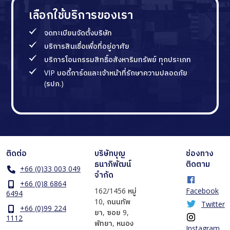
เลือกใช้บริการของเรา
จดทะเบียนจัดตั้งบริษัท
บริการสินเชื่อเพื่อที่อยู่อาศัย
บริการโอนกรรมสิทธิ์อสังหาริมทรัพย์ ทุกประเภท
VIP บอดี้การ์ดและเจ้าหน้าที่รักษาความปลอดภัย
(รปภ.)
ติดต่อ
บริษัทบุญ
ช่องทาง
ธนาภิพัฒน์
ติดตาม
+66 (0)33 003 049
จำกัด
+66 (0)8 6864
162/1456 หมู่
Facebook
6494
10, ถนนทัพ
Twitter
+66 (0)99 224
ยา, ซอย 9,
1112
พัทยา, หนอง
Instagram