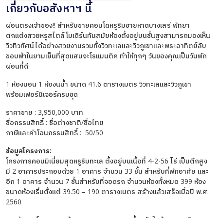
เกี่ยวกับอสังหาฯ นี้
ผ่อนตรงเจ้าของ!! สำหรับขายคอนโดหรูริมชายหาดบางเสร่ พัทยา
ตกแต่งสวยหรูสไตล์โมเดิร์นทันสมัยห้องตั้งอยู่บนชั้นสูงสามารถมองเห็น
วิวทิวทัศน์ได้อย่างสวยงามรวมทั้งวิวทะเลและวิวภูเขาและพระอาทิตย์ลับ
ขอบฟ้าในยามเย็นที่สุดแสนจะโรแมนติค ทำให้ทุกๆ วันของคุณเป็นวันพัก
ผ่อนที่ดี
1 ห้องนอน 1 ห้องนน้ำ ขนาด 41.6 ตารางเมตร วิวทะเลและวิวภูเขา
พร้อมเฟอร์นิเจอร์ครบชุด
ราคาขาย : 3,950,000 บาท
ชื่อกรรมสิทธิ์ : ชื่อต่างชาติ/ชื่อไทย
ภาษีและค่าโอนกรรมสิทธิ์ : 50/50
ข้อมูลโครงการ:
โครงการคอนมิเนี่ยมสุดหรูริมทะเล ตั้งอยู่บนเนื้อที่ 4-2-56 ไร่ เป็นตึกสูง
มี 2 อาคารประกอบด้วย 1 อาคาร จำนวน 33 ชั้น สำหรับที่พักอาศัย และ
อีก 1 อาคาร จำนวน 7 ชั้นสำหรับที่จอดรถ จำนวนห้องทั้งหมด 399 ห้อง
ขนาดห้องเริ่มตั้งแต่ 39.50 – 190 ตารางเมตร สร้างแล้วเสร็จเมื่อปี พ.ศ.
2560