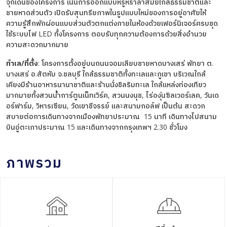
จุกเด่นของโครงการ เน้นการออกแบบหรูหราล้ำสมัยใกล้ธรรมชาติและ
ชายหาดส่วนตัว เปิดรับสุนทรียภาพในรูปแบบใหม่ของการอยู่อาศัยให้
ความรู้สึกพักผ่อนแบบส่วนตัวตกแต่งภายในห้องด้วยเฟอร์นิเจอร์ครบชุด
ใช้ระบบไฟ LED ทั้งโครงการ ตอบรับทุกความต้องการด้วยสิ่งอำนวย
ความสะดวกมากมาย
ทำเล/ที่ตั้ง
: โครงการตั้งอยู่บนถนนจอมเลียบชายหาดบางเสร่ พัทยา ต.
บางเสร่ อ.สัตหับ จ.ชลบุรี ใกล้ธรรมชาติทั้งทะเลและภูเขา บริเวณใกล้
เคียงมีร้านอาหารนานาชาติและร้านนั่งชิลริมทะเล ใกล้แหล่งท่องเทียว
มากมายทั้งสวนน้ำการ์ตูนเน็ทเวิร์ค, สวนนงนุช, ไร่องุ่นซิลเวอร์เลค, วันเด
อร์ฟาร์ม, วิหารเซียน, วัดเขาชีจรรย์ และสนามกอล์ฟ เป็นต้น สะดวก
สบายต่อการเดินทางจากเมืองพัทยาประมาณ 15 นาที เดินทางไปสนาม
บินอู่ตะเภาประมาณ 15 และเดินทางจากกรุงเทพฯ 2.30 ชั่วโมง
ภาพรวม