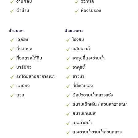
งานศิลป์
วิวทะเล
ผ้าม่าน
ห้องรับรอง
ด้านนอก
สันทนาการ
เฉลียง
โรงยิม
ที่จอดรถ
คลับเฮาส์
ที่จอดรถใต้ดิน
จากุซซี่สระว่ายน้ำ
บาร์บีคิว
จาคุชชี่
รถโดยสารสาธารณะ
ซาวน่า
ระเบียง
ที่นั่งรับรอง
สวน
ฝักบัวอาบน้ำกลางแจ้ง
สนามเด็กเล่น / สวนสาธารณะ
สนามเทนนิส
สระว่ายน้ำ
สระว่ายน้ำว่ายน้ำส่วนกลาง