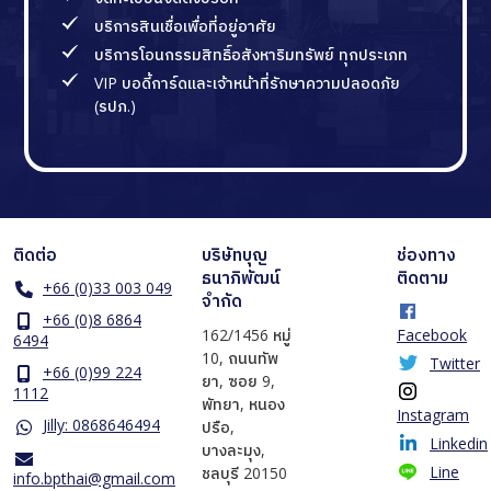
บริการสินเชื่อเพื่อที่อยู่อาศัย
บริการโอนกรรมสิทธิ์อสังหาริมทรัพย์ ทุกประเภท
VIP บอดี้การ์ดและเจ้าหน้าที่รักษาความปลอดภัย
(รปภ.)
ติดต่อ
บริษัทบุญ
ช่องทาง
ธนาภิพัฒน์
ติดตาม
+66 (0)33 003 049
จำกัด
+66 (0)8 6864
162/1456 หมู่
Facebook
6494
10, ถนนทัพ
Twitter
+66 (0)99 224
ยา, ซอย 9,
1112
พัทยา, หนอง
Instagram
Jilly: 0868646494
ปรือ,
Linkedin
บางละมุง,
Line
ชลบุรี 20150
info.bpthai@gmail.com