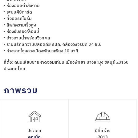
• ห้องออกกำลังกาย
• ระบบคีย์การ์ด
• ที่จอดรถในร่ม
• ลิฟท์ความเร็วสูง
• ห้องรับรอง/ล็อบบี้
• อ่างอาบน้ำพร้อมวิวทะเล
• ระบบรักษความปลอดภัย รปภ. กล้องวงจรปิด 24 ชม.
• ห่างจากใจกลางเมืองพัทยาเพียง 10 นาที
ที่ตั้ง:
ถนนเลียบชายหาดจอมเทียน เมืองพัทยา บางละมุง ชลบุรี 20150
ประเทศไทย
ภาพรวม
ประเภท
ปีที่สร้าง
คอนโด
2013