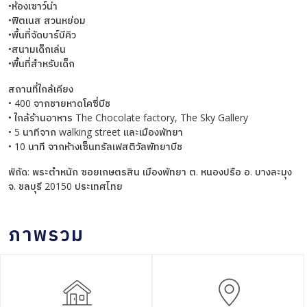
•ห้องเซาว์น่า
•ฟิตเนส สวนหย่อม
•พื้นที่จัดบาร์บีคิว
•สนามเด็กเล่น
•พื้นที่สำหรับเด็ก
สถานที่ใกล้เคียง
• 400 จากชายหาดโคซี่บีช
• ใกล้ร้านอาหาร The Chocolate factory, The Sky Gallery
• 5 นาทีจาก walking street และเมืองพัทยา
• 10 นาที จากห้างเซ็นทรัลเฟสติวัลพัทยาบีช
พิกัด: พระตำหนัก ซอยเกษตรสิน เมืองพัทยา ต. หนองปรือ อ. บางละมุง
จ. ชลบุรี 20150 ประเทศไทย
ภาพรวม