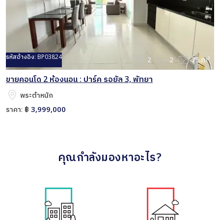
รหัสอ้างอิง:
BP03824
2
2
75 m²
ขายคอนโด 2 ห้องนอน : ปาร์ค รอยัล 3, พัทยา
พระตำหนัก
3,999,000
ราคา:
฿
คุณกำลังมองหาอะไร?