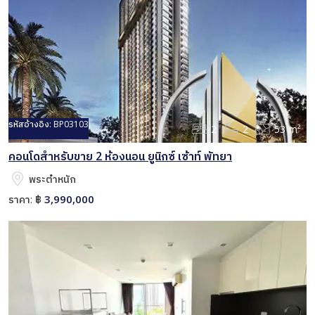
รหัสอ้างอิง:
BP03103
2
2
53 m²
คอนโดสำหรับขาย 2 ห้องนอน ยูนิกซ์ เซ้าท์ พัทยา
พระตำหนัก
3,990,000
ราคา:
฿