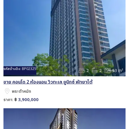
รหัสอ้างอิง:
BP02325
2
2
53 m²
ขาย คอนโด 2 ห้องนอน วิวทะเล ยูนิกซ์ พัทยาไต้
พระตำหนัก
3,900,000
ราคา:
฿