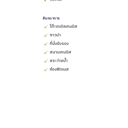
สันทนาการ
โต๊ะเทเบิลเทนนิส
ซาวน่า
ที่นั่งรับรอง
สนามเทนนิส
สระว่ายน้ำ
ห้องฟิตเนส