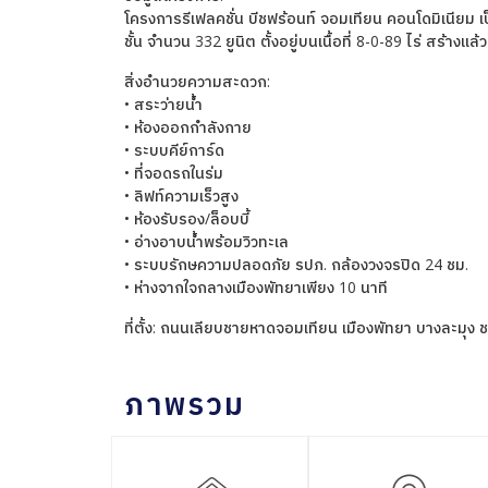
โครงการรีเฟลคชั่น บีชฟร้อนท์ จอมเทียน คอนโดมิเนียม เป
ชั้น จำนวน 332 ยูนิต ตั้งอยู่บนเนื้อที่ 8-0-89 ไร่ สร้างแล้
สิ่งอำนวยความสะดวก:
• สระว่ายน้ำ
• ห้องออกกำลังกาย
• ระบบคีย์การ์ด
• ที่จอดรถในร่ม
• ลิฟท์ความเร็วสูง
• ห้องรับรอง/ล็อบบี้
• อ่างอาบน้ำพร้อมวิวทะเล
• ระบบรักษความปลอดภัย รปภ. กล้องวงจรปิด 24 ชม.
• ห่างจากใจกลางเมืองพัทยาเพียง 10 นาที
ที่ตั้ง: ถนนเลียบชายหาดจอมเทียน เมืองพัทยา บางละมุง
ภาพรวม