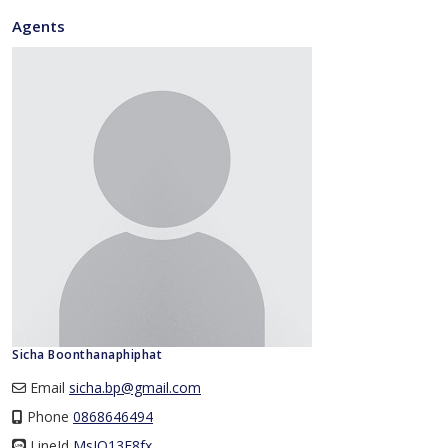
Agents
Sicha Boonthanaphiphat
Email
sicha.bp@gmail.com
Phone
0868646494
LineId
LineId
MsIQ13F8fx