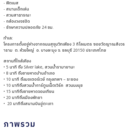
- ฟิตเนส
- สนามเด็กเล่น
- สวนสาธารณะ
- กล้องวงจรปิด
- รักษาความปลอดภัย 24 ชม.
ทำเล:
โครงการตั้งอยู่ห่างจากถนนสุขุมวิทเพียง 3 กิโลเมตร ซอยวัดญาณสังวร
าราม ต. ห้วยใหญ่ อ. บางละมุง จ. ชลบุรี 20150 ประเทศไทย
สถานที่ใกล้เคียง
• 5 นาที ถึง Silver lake, สวนน้ำรามายานะ
• 8 นาที ถึงชายหาดบ้านอำเภอ
• 10 นาที ถึงมอเตอร์เวย์ กรุงเทพฯ – ระยอง
• 10 นาทีถึงสวนน้ำการ์ตูนเน็ตเวิร์ค สวนนงนุช
• 15 นาทีถึงชายหาดจอมเทียน
• 20 นาทีถึงเมืองพัทยา
• 20 นาทีถึงสนามบินอู่ตะเภา
ภาพรวม