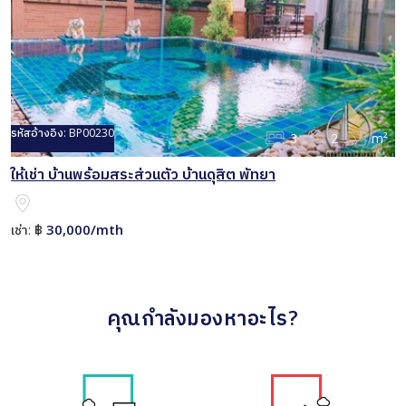
รหัสอ้างอิง:
BP00230
3
2
m²
ให้เช่า บ้านพร้อมสระส่วนตัว บ้านดุสิต พัทยา
30,000/mth
เช่า:
฿
คุณกำลังมองหาอะไร?