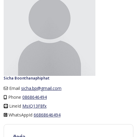
Sicha Boonthanaphiphat
Email
sicha.bp@gmail.com
Phone
0868646494
LineId
LineId
MsIQ13F8fx
WhatsAppId
WhatsAppId
66868646494
ติดต่อ