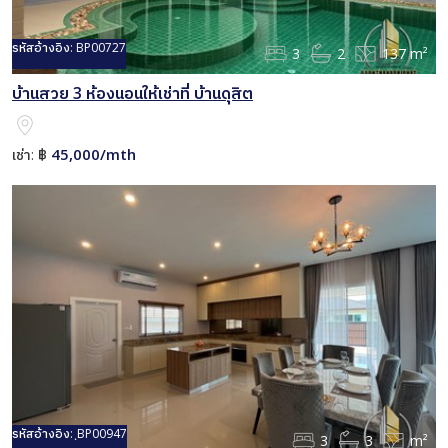
รหัสอ้างอิง:
BP00727
3
2
137 m²
บ้านสวย 3 ห้องนอนให้เช่าที่ บ้านดุสิต
45,000/mth
เช่า:
฿
รหัสอ้างอิง:
ฺBP00947
3
3
m²