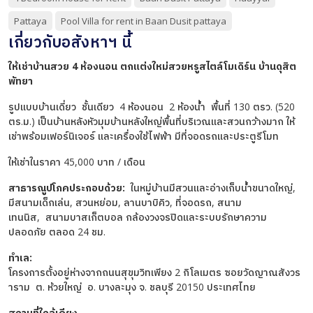
Pattaya
Pool Villa for rent in Baan Dusit pattaya
เกี่ยวกับอสังหาฯ นี้
ให้เช่าบ้านสวย 4 ห้องนอน ตกแต่งใหม่สวยหรูสไตล์โมเดิร์น บ้านดุสิต
พัทยา
รูปแบบบ้านเดี่ยว ชั้นเดียว 4 ห้องนอน 2 ห้องน้ำ พื้นที่ 130 ตรว. (520
ตร.ม.) เป็นบ้านหลังหัวมุมบ้านหลังใหญ่พื้นที่บริเวณและสวนกว้างมาก ให้
เช่าพร้อมเฟอร์นิเจอร์ และเครื่องใช้ไฟฟ้า มีที่จอดรถและประตูรีโมท
ให้เช่าในราคา 45,000 บาท / เดือน
สาธารณูปโภคประกอบด้วย:
ในหมู่บ้านมีสวนและอ่างเก็บน้ำขนาดใหญ่,
มีสนามเด็กเล่น, สวนหย่อม, ลานบาบิคิว, ที่จอดรถ, สนาม
เทนนิส, สนามบาสเก็ตบอล กล้องวงจรปิดและระบบรักษาความ
ปลอดภัย ตลอด 24 ชม.
ทำเล:
โครงการตั้งอยู่ห่างจากถนนสุขุมวิทเพียง 2 กิโลเมตร ซอยวัดญาณสังวร
าราม ต. ห้วยใหญ่ อ. บางละมุง จ. ชลบุรี 20150 ประเทศไทย
สถานที่ใกล้เคียง