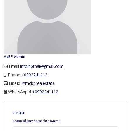
McBP Admin
Email
info.bpthai@gmail.com
Phone
+0992241112
LineId
LineId
@mcbprealestate
WhatsAppId
WhatsAppId
+0992241112
ติดต่อ
รายละเอียดการติดต่อของคุณ