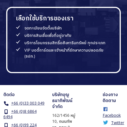
เลือกใช้บริการของเรา
จดทะเบียนจัดตั้งบริษัท
บริการสินเชื่อเพื่อที่อยู่อาศัย
บริการโอนกรรมสิทธิ์อสังหาริมทรัพย์ ทุกประเภท
VIP บอดี้การ์ดและเจ้าหน้าที่รักษาความปลอดภัย
(รปภ.)
ติดต่อ
บริษัทบุญ
ช่องทาง
ธนาภิพัฒน์
ติดตาม
+66 (0)33 003 049
จำกัด
+66 (0)8 6864
162/1456 หมู่
Facebook
6494
10, ถนนทัพ
Twitter
+66 (0)99 224