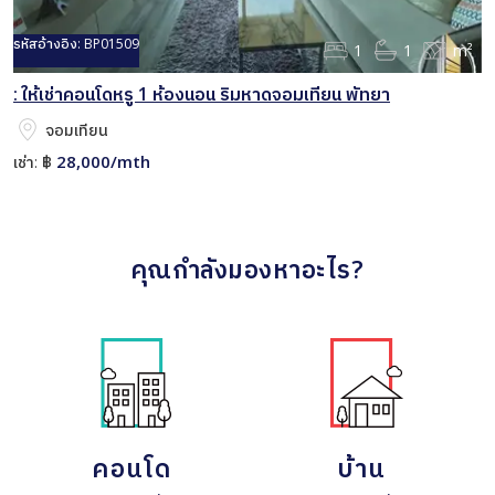
รหัสอ้างอิง:
BP01509
1
1
m²
: ให้เช่าคอนโดหรู 1 ห้องนอน ริมหาดจอมเทียน พัทยา
จอมเทียน
28,000/mth
เช่า:
฿
คุณกำลังมองหาอะไร?
คอนโด
บ้าน