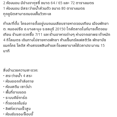
2 ห้องนอน มีอ่างจากุซซี่ ขนาด 64 / 65 และ 72 ตารางเมตร
1 ห้องนอน มีสระว่ายน้ำส่วนตัว ขนาด 80 ตารางเมตร
ทุกยูนิตสามารถมองเห็นวิวทะเล
ทำเล/ที่ตั้ง: โครงการตั้งอยู่บนถนนเลียบชายหาดจอมเทียน เมืองพัทยา
ต. หนองปรือ อ.บางละมุง จ.ชลบุรี 20150 ไกล้ตลาดไนท์มารเก็ตจอม
เทียน ร้านสะดวกซื้อ 7/11 และร้านอาหารต่างๆ ห่างจากเขาพระตำหนัก
4 กิโลเมตร เดินทางไปชายหาดพัทยา ห้างเซ็นทรัลเฟสติวัล พัทยาบีช
แมคโคร โลตัส ห้างสรรพสินค้าและโรงพยาบาลใช้เวลาประมาณ 15
นาที
สิ่งอำนวยความสะดวก:
• สระว่ายน้ำ 4 สระ
• ห้องออกกำลังกาย
• ห้องสตีม เซาว์น่า
• พื้นที่อาบแดด
• ระบบคีย์การ์ด
• ที่จอดรถในร่ม
• ลิฟท์ความเร็วสูง
• ห้องรับรอง/ล็อบบี้