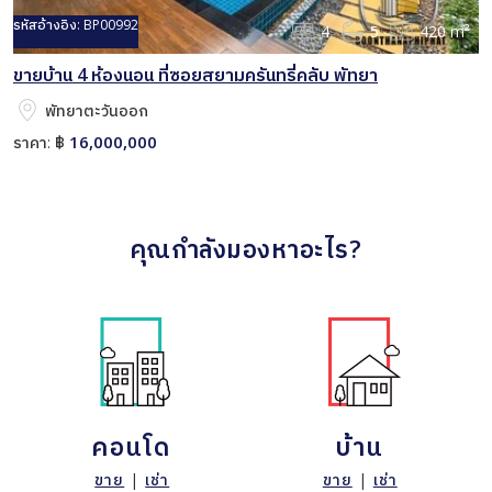
รหัสอ้างอิง:
BP00992
4
5
420 m²
ขายบ้าน 4 ห้องนอน ที่ซอยสยามครันทรี่คลับ พัทยา
พัทยาตะวันออก
16,000,000
ราคา:
฿
คุณกำลังมองหาอะไร?
คอนโด
บ้าน
ขาย
|
เช่า
ขาย
|
เช่า