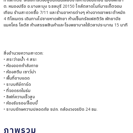
ต. หนองปรือ อ.บางละมุง จ.ชลบุรี 20150 ไกล้ตลาดไนท์มารเก็ตจอม
เทียน ร้านสะดวกซื้อ 7/11 และร้านอาหารต่างๆ ห่างจากเขาพระตำหนัก
4 กิโลเมตร เดินทางไปชายหาดพัทยา ห้างเซ็นทรัลเฟสติวัล พัทยาบีช
แมคโคร โลตัส ห้างสรรพสินค้าและโรงพยาบาลใช้เวลาประมาณ 15 นาที
สิ่งอำนวยความสะดวก:
• สระว่ายน้ำ 4 สระ
• ห้องออกกำลังกาย
• ห้องสตีม เซาว์น่า
• พื้นที่อาบแดด
• ระบบคีย์การ์ด
• ที่จอดรถในร่ม
• ลิฟท์ความเร็วสูง
• ห้องรับรอง/ล็อบบี้
• ระบบรักษความปลอดภัย รปภ. กล้องวงจรปิด 24 ชม.
ภาพรวม