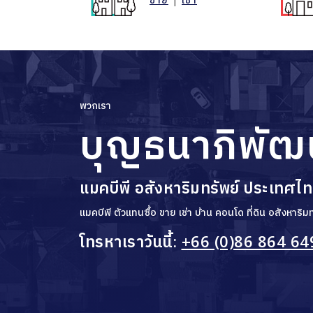
พวกเรา
บุญธนาภิพัฒ
แมคบีพี อสังหาริมทรัพย์ ประเทศไ
แมคบีพี ตัวแทนซื้อ ขาย เช่า บ้าน คอนโด ที่ดิน อสังหาร
โทรหาเราวันนี้:
+66 (0)86 864 64