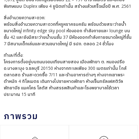
พิเศษแบบ Duplex เพียง 4 ยูนิตเท่านั้น สร้างแล้วเสร็จเมื่อปี พ.ศ. 2561
สิ่งอำนวยความสะดวก:
พร้อมสิ่งอำนวยความสะดวกที่หรูหราครบครัน พร้อมด้วยสระว่ายน้ำ
ขนาดใหญ่ infinity edge sky pool ห้องออก กำลังกายและ lounge บน
ชั้น 42 และยังมีสระว่ายน้ำบนชั้น 37 มีห้องออกกำลังกายขนาดใหญ่ที่ชั้น
7 มีสนามเด็กเล่นและสวนขนาดใหญ่ มี รปภ. ตลอด 24 ชั่วโมง
ทำเล/ที่ตั้ง:
โครงการตั้งอยู่บนถนนจอมเทียนสายสอง เมืองพัทยา ต. หนองปรือ
อ.บางละมุง จ.ชลบุรี 20150 ห่างจากทะเลเพียง 300 เมตรเท่านั้น ไกล้
ตลาดสด ร้านสะดวกซื้อ 7/11 และร้านอาหารต่างๆ ห่างจากเขาพระ
ตำหนัก 4 กิโลเมตร เดินทางไปชายหาดพัทยา ห้างเซ็นทรัลเฟสติวัล
พัทยาบีช แมคโคร โลตัส ห้างสรรพสินค้าและโรงพยาบาลใช้เวลา
ประมาณ 15 นาที
ภาพรวม