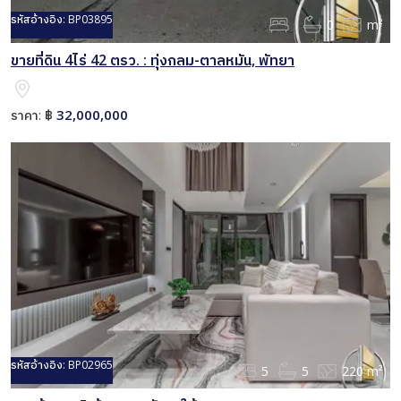
รหัสอ้างอิง:
BP03895
0
m²
ขายที่ดิน 4ไร่ 42 ตรว. : ทุ่งกลม-ตาลหมัน, พัทยา
32,000,000
ราคา:
฿
รหัสอ้างอิง:
BP02965
5
5
220 m²