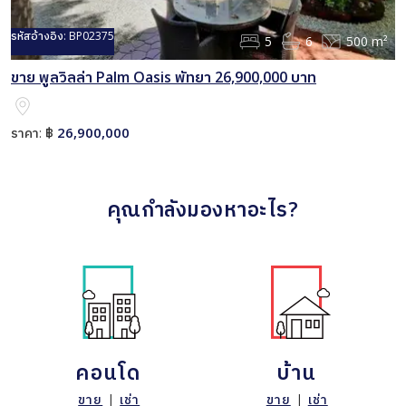
รหัสอ้างอิง:
BP02375
5
6
500 m²
ขาย พูลวิลล่า Palm Oasis พัทยา 26,900,000 บาท
26,900,000
ราคา:
฿
คุณกำลังมองหาอะไร?
คอนโด
บ้าน
ขาย
|
เช่า
ขาย
|
เช่า