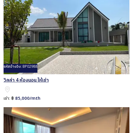
รหัสอ้างอิง:
BP02988
4
5
m²
วิลล่า 4 ห้องนอน ให้เช่า
85,000/mth
เช่า:
฿