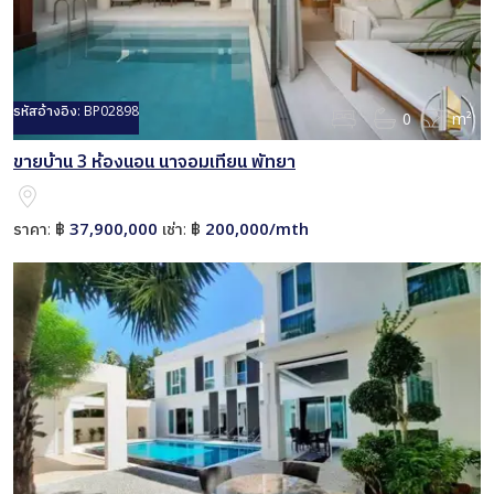
รหัสอ้างอิง:
BP02898
0
m²
ขายบ้าน 3 ห้องนอน นาจอมเทียน พัทยา
37,900,000
200,000/mth
ราคา:
฿
เช่า:
฿